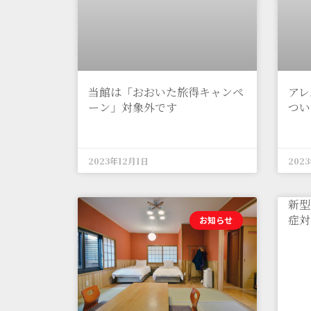
当館は「おおいた旅得キャンペ
アレ
ーン」対象外です
つい
2023年12月1日
202
新型
症対
お知らせ