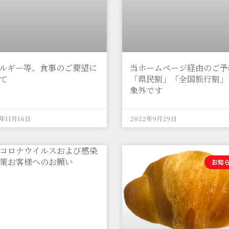
ルギー等、食事のご要望に
当ホームページ経由のご予
て
「県民割」「全国旅行割」
象外です
3年11月16日
2022年9月29日
コロナウイルスおよび感染
策お客様へのお願い
お知