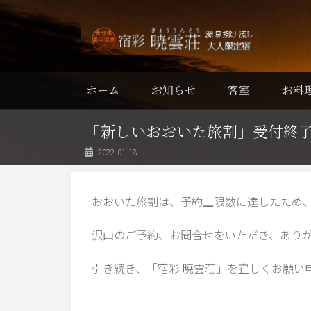
ホーム
お知らせ
客室
お料
「新しいおおいた旅割」受付終
2022-01-18
おおいた旅割は、予約上限数に達したため
沢山のご予約、お問合せをいただき、あり
引き続き、「宿彩 暁雲荘」を宜しくお願い